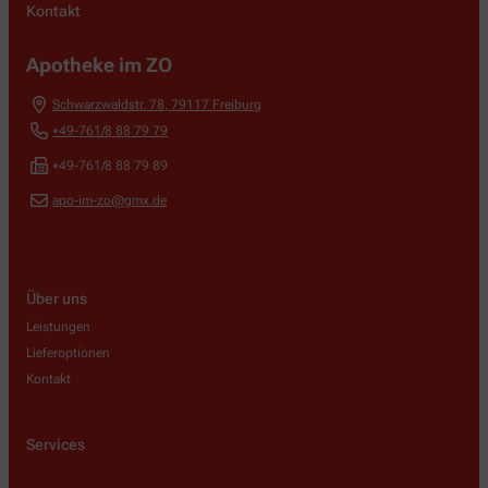
Kontakt
Apotheke im ZO
Schwarzwaldstr. 78
,
79117
Freiburg
+49-761/8 88 79 79
+49-761/8 88 79 89
apo-im-zo@gmx.de
Über uns
Leistungen
Lieferoptionen
Kontakt
Services