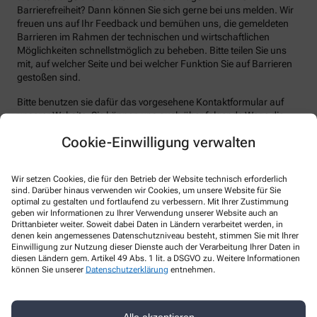
Barrierefreiheit? Dann können Sie sich gerne bei uns melden. Wir
freuen uns auf Ihr Feedback und bemühen uns, die gemeldeten
Barrieren im Rahmen der technischen und wirtschaftlichen
Möglichkeiten schnellstmöglich zu beheben. Bitte teilen Sie uns
mit, auf welcher Seite und bei welcher Funktion Sie auf Barrieren
gestoßen sind.
Bitte benutzen sie dafür das vorgesehene Kontaktformular auf
unserer Website. Sie können uns auch über folgende Wege die
von Ihnen gefundenen Barrieren melden:
Cookie-Einwilligung verwalten
E-Mail: apo-im-zo@gmx.de
Telefon: +49-761/8 88 79 79
Wir setzen Cookies, die für den Betrieb der Website technisch erforderlich
sind. Darüber hinaus verwenden wir Cookies, um unsere Website für Sie
Telefax: +49-761/8 88 79 89
optimal zu gestalten und fortlaufend zu verbessern. Mit Ihrer Zustimmung
Postanschrift: Schwarzwaldstr. 78 79117 Freiburg
geben wir Informationen zu Ihrer Verwendung unserer Website auch an
Drittanbieter weiter. Soweit dabei Daten in Ländern verarbeitet werden, in
Durchsetzungsverfahren und
denen kein angemessenes Datenschutzniveau besteht, stimmen Sie mit Ihrer
Einwilligung zur Nutzung dieser Dienste auch der Verarbeitung Ihrer Daten in
Marktüberwachungsbehörde
diesen Ländern gem. Artikel 49 Abs. 1 lit. a DSGVO zu. Weitere Informationen
können Sie unserer
Datenschutzerklärung
entnehmen.
Sollten Sie auf Mitteilungen oder Anfragen zur Barrierefreiheit
keine zufriedenstellenden Antworten erhalten, können Sie sich an
die zuständige Durchsetzungsstelle wenden. Die
Alle akzeptieren