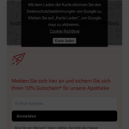
Mit dem Laden der Karte stimmen Sie den
Datenschutzbestimmungen von Google zu.
Klicken Sie auf „Karte Laden“, um Google
Apotheke im ZO, Schwarzwaldstr. 78, 79117 Freiburg
map zu aktivieren.
Cookie-Richtlinie
Karte laden
Melden Sie sich hier an und sichern Sie sich
Ihren 10% Gutschein* für unsere Apotheke
Sind Sie ein Mensch? Dann wählen Sie bitte
die Flagge