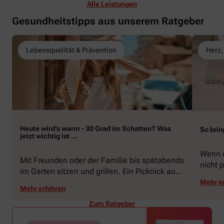
Alle Leistungen
Gesundheitstipps aus unserem Ratgeber
Lebensqualität & Prävention
Herz,
Heute wird’s warm - 30 Grad im Schatten? Was
So brin
jetzt wichtig ist …
Wenn d
Mit Freunden oder der Familie bis spätabends
nicht p
im Garten sitzen und grillen. Ein Picknick auf
zeigen
der Stadtparkwiese. Mit dem Paddelboot über
Mehr e
welche
Mehr erfahren
den See gleiten oder eine Radtour durch die
Schwu
blühende Landschaft unternehmen … Der
Zum Ratgeber
Sommer beschert uns viele Glücksmomente.