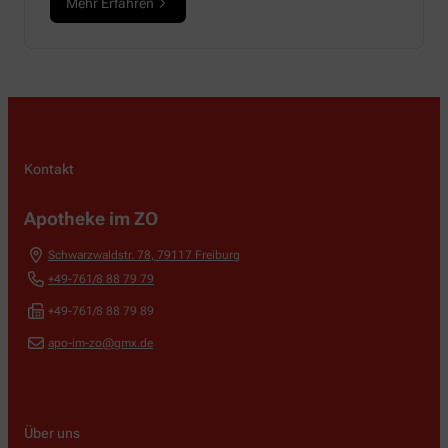
Mehr Erfahren
Kontakt
Apotheke im ZO
Schwarzwaldstr. 78
,
79117
Freiburg
+49-761/8 88 79 79
+49-761/8 88 79 89
apo-im-zo@gmx.de
Über uns